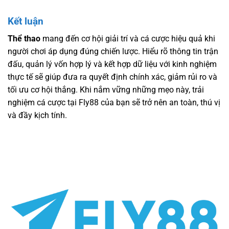
Kết luận
Thể thao
mang đến cơ hội giải trí và cá cược hiệu quả khi
người chơi áp dụng đúng chiến lược. Hiểu rõ thông tin trận
đấu, quản lý vốn hợp lý và kết hợp dữ liệu với kinh nghiệm
thực tế sẽ giúp đưa ra quyết định chính xác, giảm rủi ro và
tối ưu cơ hội thắng. Khi nắm vững những mẹo này, trải
nghiệm cá cược tại Fly88 của bạn sẽ trở nên an toàn, thú vị
và đầy kịch tính.