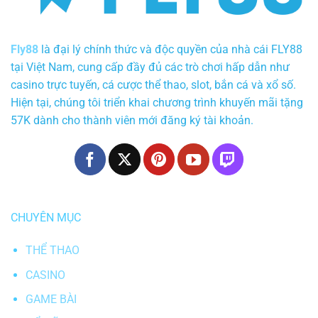
Fly88
là đại lý chính thức và độc quyền của nhà cái FLY88
tại Việt Nam, cung cấp đầy đủ các trò chơi hấp dẫn như
casino trực tuyến, cá cược thể thao, slot, bắn cá và xổ số.
Hiện tại, chúng tôi triển khai chương trình khuyến mãi tặng
57K dành cho thành viên mới đăng ký tài khoản.
CHUYÊN MỤC
THỂ THAO
CASINO
GAME BÀI