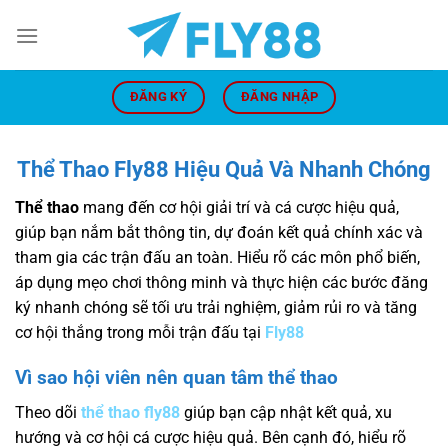
Bỏ
qua
nội
dung
ĐĂNG KÝ
ĐĂNG NHẬP
Thể Thao Fly88 Hiệu Quả Và Nhanh Chóng
Thể thao
mang đến cơ hội giải trí và cá cược hiệu quả,
giúp bạn nắm bắt thông tin, dự đoán kết quả chính xác và
tham gia các trận đấu an toàn. Hiểu rõ các môn phổ biến,
áp dụng mẹo chơi thông minh và thực hiện các bước đăng
ký nhanh chóng sẽ tối ưu trải nghiệm, giảm rủi ro và tăng
cơ hội thắng trong mỗi trận đấu tại
Fly88
Vì sao hội viên nên quan tâm thể thao
Theo dõi
thể thao fly88
giúp bạn cập nhật kết quả, xu
hướng và cơ hội cá cược hiệu quả. Bên cạnh đó, hiểu rõ