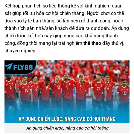
Kết hợp phân tích số liệu thống kê với kinh nghiệm quan
sát giúp tối ưu hóa cơ hội chiến thắng. Người chơi có thể
dựa vào tỷ lệ bàn thắng, số lần ném rổ thành công, hoặc
thành tích sân nhà/sân khách để đưa ra dự đoán. Áp dụng
chiến lược kết hợp này giúp nâng cao khả năng thành
công, đồng thời mang lại trải nghiệm
thể thao
đầy thú vị,
chuyên nghiệp.
Áp dụng chiến lược, nâng cao cơ hội thắng